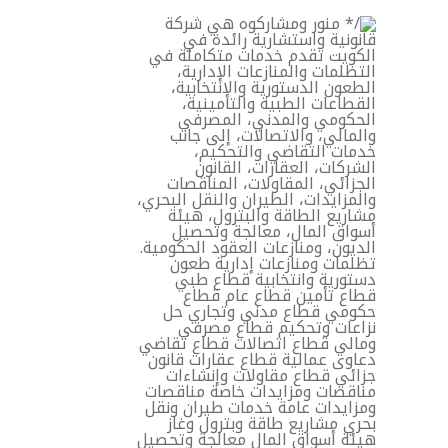
خطي
لى
لمحتوى