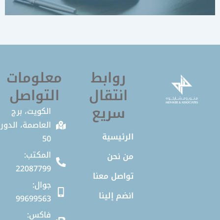
روابط
معلومات
انتقال
التواصل
سريع
الكويت، برج
العاصمة، الدور
الرئيسية
50
المكتب:
من نحن
22087799
تواصل معنا
جوال:
انضم إلينا
99699563
فاكس: