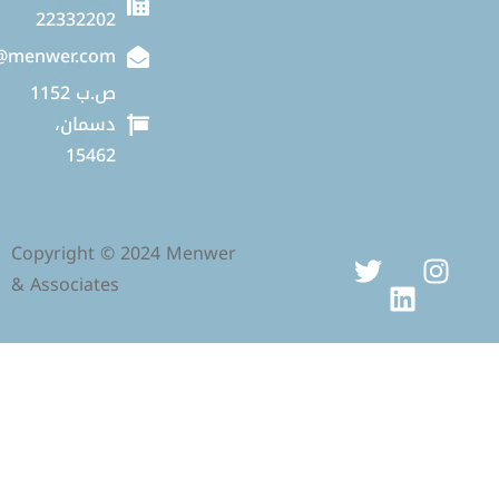
22332202
info@menwer.com
ص.ب 1152
دسمان،
15462
Copyright © 2024 Menwer
& Associates