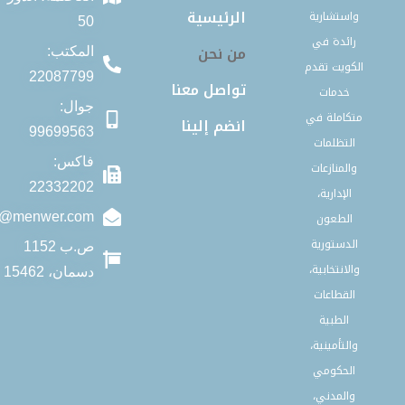
الرئيسية
50
من نحن
المكتب:
22087799
تواصل معنا
جوال:
انضم إلينا
99699563
فاكس:
22332202
info@menwer.com
ص.ب 1152
دسمان، 15462