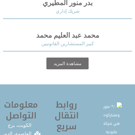
بدر منور المطيري
شريك إداري
محمد عبد العليم محمد
كبير المستشارين القانونيين
مشاهدة المزيد
روابط
معلومات
انتقال
التواصل
سريع
الكويت، برج
العاصمة، الدور