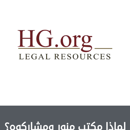
ماذا مكتب منور ومشاركوه؟