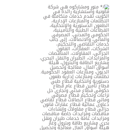
خطي
لى
لمحتوى