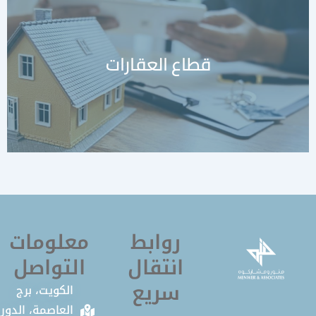
قطاع المناقصات والمزايدات
معرفة المزيد
الخاصة
روابط
معلومات
انتقال
التواصل
سريع
الكويت، برج
العاصمة، الدور