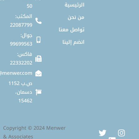
الرئيسية
50
المكتب:
من نحن
22087799
تواصل معنا
جوال:
انضم إلينا
99699563
فاكس:
22332202
info@menwer.com
ص.ب 1152
دسمان،
15462
Copyright © 2024 Menwer
& Associates