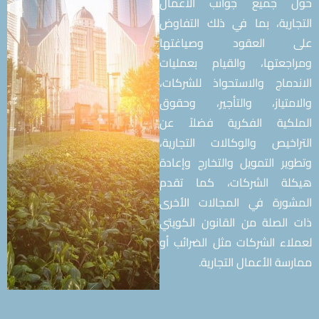
 جميع جوانب الأعمال
ارية، بما في ذلك التفاوض
 العقود وصياغتها
جعتها، والقيام بعمليات
دماج والاستحواذ للشركات،
متياز، والتأجير، وحقوق
لكية الفكرية فضلاً عن
اخيص والوكالات التجارية،
ير التمويل والتخارج وإعادة
لة الشركات، كما تقدم
ورة في المجالات الأخرى
الصلة من القانون الكويتي
اء الشركات مثل الضرائب أو
سة الأعمال التجارية.