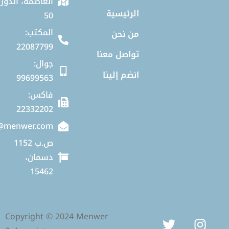
العاصمة، الدور
الرئيسية
50
المكتب:
من نحن
22087799
تواصل معنا
جوال:
انضم إلينا
99699563
فاكس:
22332202
info@menwer.com
ص.ب 1152
دسمان،
15462
Copyright © 2024 Menwer