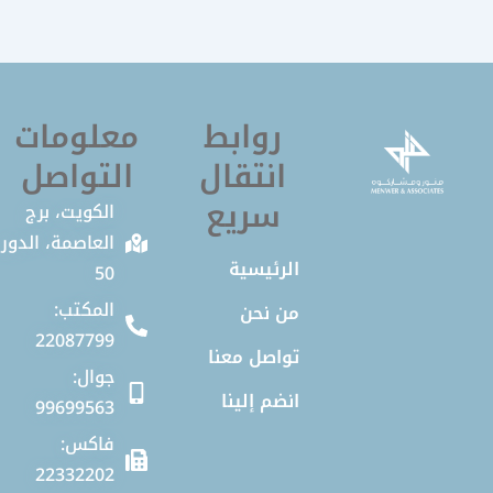
روابط
معلومات
انتقال
التواصل
سريع
الكويت، برج
العاصمة، الدور
الرئيسية
50
المكتب:
من نحن
22087799
تواصل معنا
جوال:
انضم إلينا
99699563
فاكس:
22332202