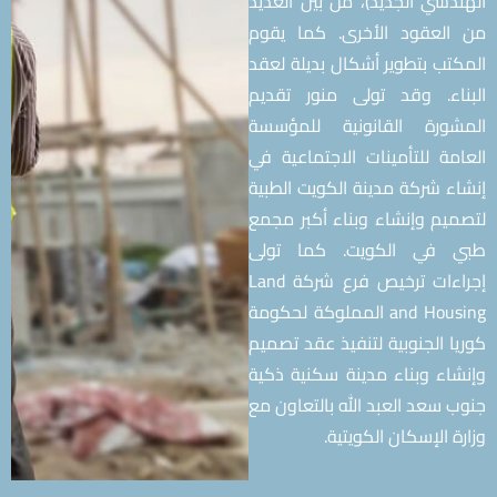
دسي الجديد)، من بين العديد
لعقود الأخرى. كما يقوم
تب بتطوير أشكال بديلة لعقد
اء. وقد تولى منور تقديم
ورة القانونية للمؤسسة
مة للتأمينات الاجتماعية في
ء شركة مدينة الكويت الطبية
يم وإنشاء وبناء أكبر مجمع
 في الكويت. كما تولى
إجراءات ترخيص فرع شركة Land
and Housing المملوكة لحكومة
ا الجنوبية لتنفيذ عقد تصميم
اء وبناء مدينة سكنية ذكية
 سعد العبد الله بالتعاون مع
 الإسكان الكويتية.