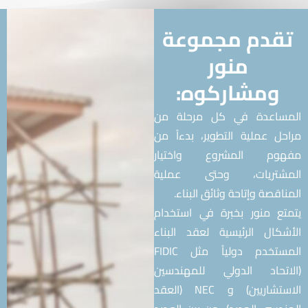
قدم مجموعة
منور
ومشاركوه:
ساعدة في كل مرحلة من
ل عملية التطوير، بدءاً من
وم المشروع واختيار
شتريات، وحتى عملية
قصة وإتاحة وثائق البناء.
ع منور بخبرة في استخدام
كال الرئيسية لعقد البناء
المستخدم دولياً مثل FIDIC
تحاد الدولي للمهندسين
الاستشاريين) و NEC (العقد