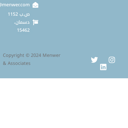
info@menwer.com
ص.ب 1152
دسمان،
15462
Copyright © 2024 Menwer
& Associates