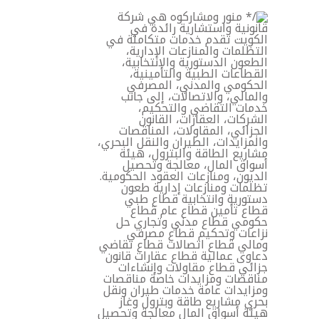
خطي
لى
لمحتوى