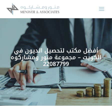
خطي
لى
لمحتوى
أفضل مكتب لتحصيل الديون في
الكويت – مجموعة منور ومشاركوه
22087799