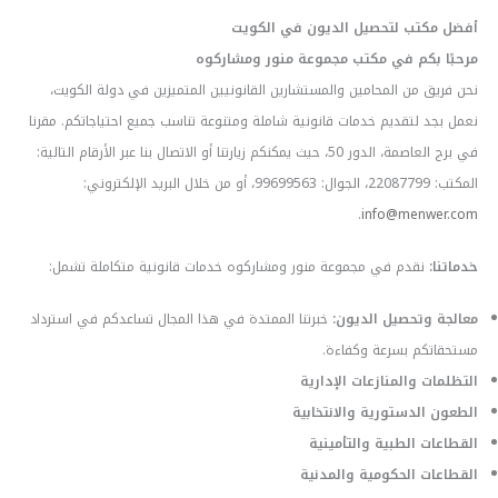
أفضل مكتب لتحصيل الديون في الكويت
مرحبًا بكم في مكتب مجموعة منور ومشاركوه
نحن فريق من المحامين والمستشارين القانونيين المتميزين في دولة الكويت،
نعمل بجد لتقديم خدمات قانونية شاملة ومتنوعة تناسب جميع احتياجاتكم. مقرنا
في برج العاصمة، الدور 50، حيث يمكنكم زيارتنا أو الاتصال بنا عبر الأرقام التالية:
المكتب: 22087799، الجوال: 99699563، أو من خلال البريد الإلكتروني:
.
info@menwer.com
خدماتنا:
نقدم في مجموعة منور ومشاركوه خدمات قانونية متكاملة تشمل:
معالجة وتحصيل الديون:
خبرتنا الممتدة في هذا المجال تساعدكم في استرداد
مستحقاتكم بسرعة وكفاءة.
التظلمات والمنازعات الإدارية
الطعون الدستورية والانتخابية
القطاعات الطبية والتأمينية
القطاعات الحكومية والمدنية